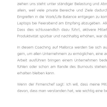
ziehen uns steht unter ständiger Belastung und Abru
allein, weil viele private Bereiche und Ziele dad
Eingreifen in die Work/Life Balance entgegen zu ko
Laptops bei Feierabend am Empfang abzugeben. Allei
Dass dies schlussendlich dazu führt, aktivere Mit
Produktivität spürbar und nachhaltig erhöhen, war da
In diesem Coaching auf Mallorca werden Sie sich aus
gern, um allen Unternehmern zu ermöglichen, eine aus
Arbeit ausführen bringen einem Unternehmen bedeu
fühlen oder schon am Rande des Burnouts stehen. N
erhalten bleiben kann.
Wenn der Firmenchef sagt: Ich will, dass meine Mit
davon, dass man verstanden hat, wie wichtig eine be