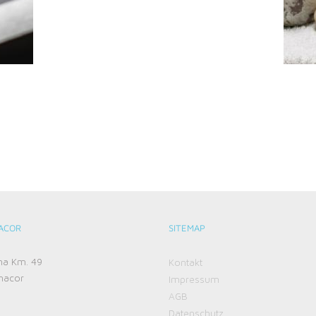
ACOR
SITEMAP
ma Km. 49
Kontakt
nacor
Impressum
AGB
Datenschutz