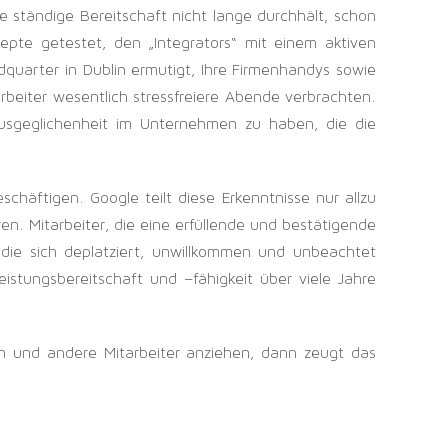
e ständige Bereitschaft nicht lange durchhält, schon
epte getestet, den „Integrators“ mit einem aktiven
quarter in Dublin ermutigt, Ihre Firmenhandys sowie
beiter wesentlich stressfreiere Abende verbrachten.
 Ausgeglichenheit im Unternehmen zu haben, die die
chäftigen. Google teilt diese Erkenntnisse nur allzu
en. Mitarbeiter, die eine erfüllende und bestätigende
die sich deplatziert, unwillkommen und unbeachtet
stungsbereitschaft und –fähigkeit über viele Jahre
ben und andere Mitarbeiter anziehen, dann zeugt das