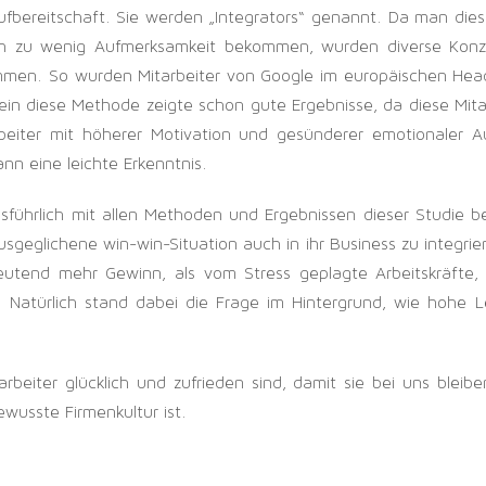
fbereitschaft. Sie werden „Integrators“ genannt. Da man dies
urch zu wenig Aufmerksamkeit bekommen, wurden diverse Konz
mmen. So wurden Mitarbeiter von Google im europäischen Head
n diese Methode zeigte schon gute Ergebnisse, da diese Mitar
arbeiter mit höherer Motivation und gesünderer emotionaler
nn eine leichte Erkenntnis.
führlich mit allen Methoden und Ergebnissen dieser Studie bes
geglichene win-win-Situation auch in ihr Business zu integrier
tend mehr Gewinn, als vom Stress geplagte Arbeitskräfte, 
atürlich stand dabei die Frage im Hintergrund, wie hohe Lei
arbeiter glücklich und zufrieden sind, damit sie bei uns blei
wusste Firmenkultur ist.