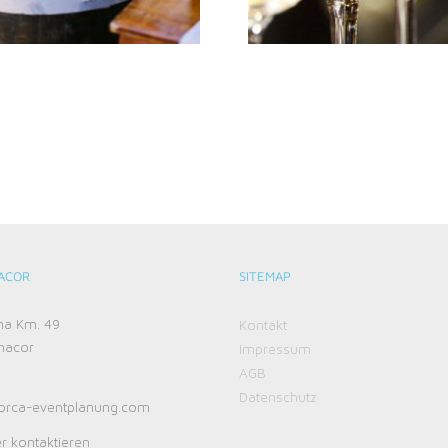
ACOR
SITEMAP
ma Km. 49
Kontakt
nacor
Impressum
AGB
Datenschutz
orca-eventplanung.com
r kontaktieren