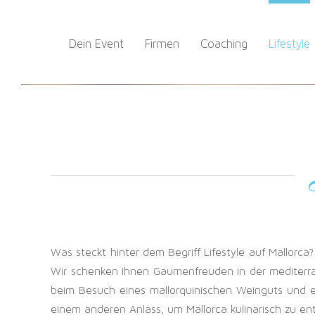
Zum
Inhalt
Dein Event
Firmen
Coaching
Lifestyle
springen
Was steckt hinter dem Begriff Lifestyle auf Mallorca
Wir schenken Ihnen Gaumenfreuden in der mediterra
beim Besuch eines mallorquinischen Weinguts und e
einem anderen Anlass, um Mallorca kulinarisch zu en