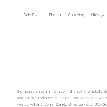
Zum
Inhalt
Dein Event
Firmen
Coaching
Lifestyle
springen
Sie müssen auch im Urlaub nicht auf Ihre liebste S
spielen auf Mallorca ist beliebt und dank der w
wundervolles Erlebnis. Zusätzlich sorgen über 300 So