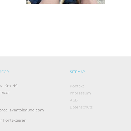
ACOR
SITEMAP
ma Km. 49
Kontakt
nacor
Impressum
AGB
Datenschutz
orca-eventplanung.com
r kontaktieren