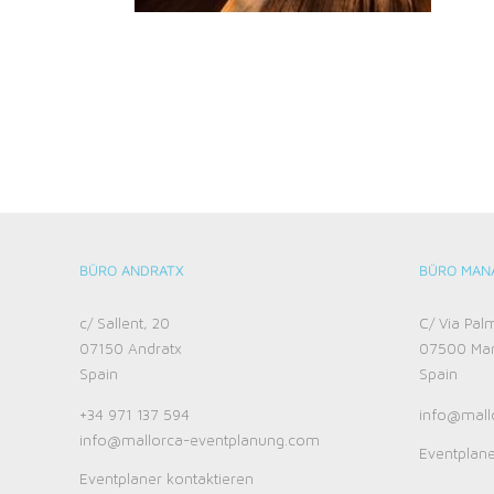
BÜRO ANDRATX
BÜRO MAN
c/ Sallent, 20
C/ Via Pal
07150 Andratx
07500 Ma
Spain
Spain
+34 971 137 594‬
info@mall
info@mallorca-eventplanung.com
Eventplane
Eventplaner kontaktieren